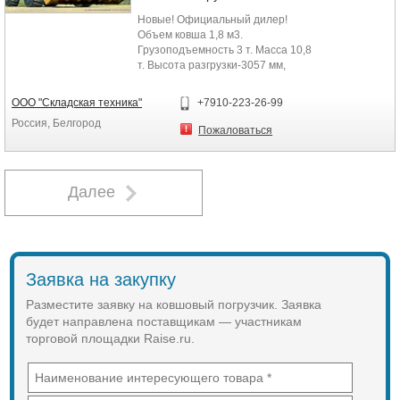
кН
Полное время цикла 11,8 сек
Новые! Официальный дилер!
Комплектация: Отопитель кабины,
Объем ковша 1,8 м3.
кондиционер, управление на
Грузоподъемность 3 т. Масса 10,8
джойстике.
т. Высота разгрузки-3057 мм,
Гарантия: 12 месяцев или 1 600 м/
Отопитель+кондиционер,
ч.
Габариты(ДхШхВ):
ООО "Складская техника"
+7910-223-26-99
Осуществляем гарантийное и
6918х2484х3193 мм. Двигатель
Россия, Белгород
сервисное обслуживание!
Deutz (по лицензии). Управление
Пожаловаться
на джойстике.
Далее
Заявка на закупку
Разместите заявку на ковшовый погрузчик. Заявка
будет направлена поставщикам — участникам
торговой площадки Raise.ru.