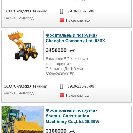
мм. Габариты (ДхШхВ): 6950 x 2500
джойстике.
x 3120. Двигатель Weichai Deutz
Гарантия: 12 месяцев или 1 600 м/
ООО "Складская техника"
+7910-223-26-99
WP6G125. Система стабилизации
ч.
Россия, Белгород
ковша! Гарантия 1 год/1000 м/ч.
Осуществляем гарантийное и
Пожаловаться
Цена : на рычагах – 1 400 000 руб,
сервисное обслуживание!
на джойстике–1 500 000 руб.
Осуществляем гарантийное и
Фронтальный погрузчик
сервисное обслуживание!
Changlin Company Ltd. 936X
3450000
руб.
В наличии!!! Технические
характеристики:
Габариты (ДхШхВ мм) :
6920х2430х3150
Рабочий вес: 10 200 кг
Марка двигателя:Deutz (по
ООО "Складская техника"
+7910-223-26-99
лицензии)
Россия, Белгород
Мощность двигателя: 92 кВТ/126
Пожаловаться
л.с.
Объем ковша: 1,8 м3
Грузоподъемность:3 000 кг
Фронтальный погрузчик
Высота разгрузки: 2934 мм
Shantui Construction
Максимальная сила подъема
Machinery Co.,Ltd. SL30W
ковша:96 кН
Максимальное тяговое усилие:100
3300000
руб.