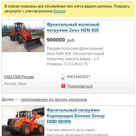
Цена
В списке показаны все объявления без учета вашего региона. Показать
результат с учетом региона
Россия
руб.
Фронтальный колесный
погрузчик Zeus HZM 928
Марка
900000
руб.
Продам погрузчик фронтальный
Zeus HZM 928. Абсолютно новый
погрузчик, емкость ковша - 1,3.
Размеры: 5,7х1,85х2,75.
Mакс.высота разгрузки - 3,2 м. На...
ООО ПКФ Руслан
89619403027
Россия, Орск
Пожаловаться
Далее —
предложения из других регионов
Фронтальный погрузчик
Корпорация Doosan Group
DISD SD300
Срочно звоните, есть очень
выгодные акционные предложения