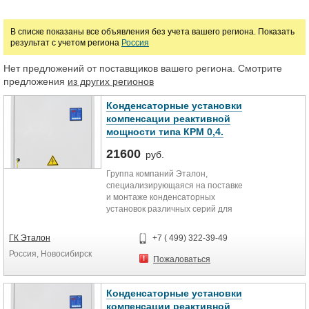
Марка
В списке показаны все объявления без учета вашего региона. Показать
результат с учетом региона
Россия
Нет предложений от поставщиков вашего региона. Смотрите
предложения
из других регионов
Конденсаторные установки
компенсации реактивной
мощности типа КРМ 0,4.
21600
руб.
Группа компаний Эталон,
специализирующаяся на поставке
и монтаже конденсаторных
установок различных серий для
малых и крупных промышленных
предприятий. Предлагает к
ГК Эталон
+7 ( 499) 322-39-49
поставке конденсаторные
Россия, Новосибирск
установки компенсации реактивной
Пожаловаться
мощности типа КРМ 0,4 с
пошаговым (ступенчатым)
регулированием реактивной
Конденсаторные установки
мощности.Диапозон мощностей до
компенсации реактивной