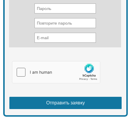
ККУ 0.4 1200 кВАр и др.
Реализуем продукцию с доставкой
по всей России, СНГ и странам
Таможенного Союза. Купить
установки ККУ 0 4 по выгодной
цене, Вы можете по телефону или
e-mail,наши специалисты
проконсультируют Вас в рабочее
время.