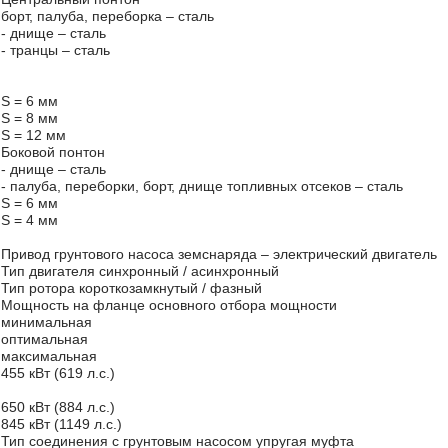
борт, палуба, переборка – сталь
- днище – сталь
- транцы – сталь
S = 6 мм
S = 8 мм
S = 12 мм
Боковой понтон
- днище – сталь
- палуба, переборки, борт, днище топливных отсеков – сталь
S = 6 мм
S = 4 мм
Привод грунтового насоса земснаряда – электрический двигатель
Тип двигателя синхронный / асинхронный
Тип ротора короткозамкнутый / фазный
Мощность на фланце основного отбора мощности
минимальная
оптимальная
максимальная
455 кВт (619 л.с.)
650 кВт (884 л.с.)
845 кВт (1149 л.с.)
Тип соединения с грунтовым насосом упругая муфта