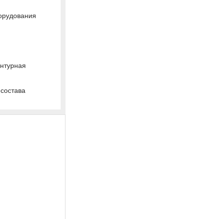
орудования
онтурная
 состава