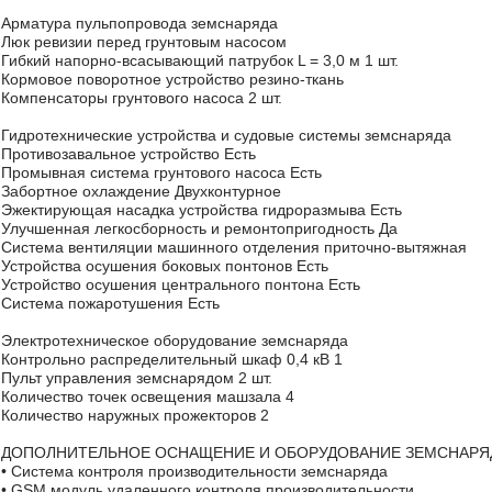
Арматура пульпопровода земснаряда
Люк ревизии перед грунтовым насосом
Гибкий напорно-всасывающий патрубок L = 3,0 м 1 шт.
Кормовое поворотное устройство резино-ткань
Компенсаторы грунтового насоса 2 шт.
Гидротехнические устройства и судовые системы земснаряда
Противозавальное устройство Есть
Промывная система грунтового насоса Есть
Забортное охлаждение Двухконтурное
Эжектирующая насадка устройства гидроразмыва Есть
Улучшенная легкосборность и ремонтопригодность Да
Система вентиляции машинного отделения приточно-вытяжная
Устройства осушения боковых понтонов Есть
Устройство осушения центрального понтона Есть
Система пожаротушения Есть
Электротехническое оборудование земснаряда
Контрольно распределительный шкаф 0,4 кВ 1
Пульт управления земснарядом 2 шт.
Количество точек освещения машзала 4
Количество наружных прожекторов 2
ДОПОЛНИТЕЛЬНОЕ ОСНАЩЕНИЕ И ОБОРУДОВАНИЕ ЗЕМСНАРЯ
• Система контроля производительности земснаряда
• GSM модуль удаленного контроля производительности