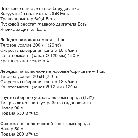
Высоковольтное электрооборудование
Вакуумный выключатель 6кВ Есть
Трансформатор 6/0,4 Есть
Пусковой реостат главного двигателя Есть
Ячейка защитная Есть
Лебедка рамоподъемная – 1 шт.
Тяговое усилие 200 кН (20 тс)
Скорость выбирания каната 18 м/мин
Канатоемкость (канат Ø 120 мм) 150 м
Кратность полиспаста 4
Лебедки папильонажные носовые/кормовые – 4 шт.
Тяговое усилие 20 кН (2,0 тс)
Скорость выбирания каната 18 м/мин
Канатоемкость (канат Ø 12 мм) 120 м
Грунтозаборное устройство земснаряда (ГЗУ)
Тип рыхлительного устройства гидроразмыв
Напор 90 м
Подача 630 м³/час
Система технологической воды земснаряда
Напор 50 м
Подача 200 м³/час