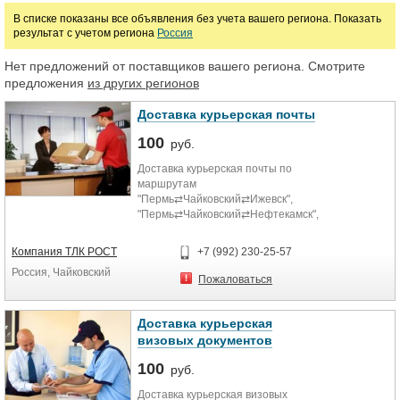
В списке показаны все объявления без учета вашего региона. Показать
результат с учетом региона
Россия
Нет предложений от поставщиков вашего региона. Смотрите
предложения
из других регионов
Доставка курьерская почты
100
руб.
Доставка курьерская почты по
маршрутам
"Пермь⇄Чайковский⇄Ижевск",
"Пермь⇄Чайковский⇄Нефтекамск",
"Ижевск⇄Чайковский⇄Нефтекамск"
всего за 1 сутки.
Компания ТЛК РОСТ
+7 (992) 230-25-57
Россия, Чайковский
Пожаловаться
Доставка курьерская
визовых документов
100
руб.
Доставка курьерская визовых