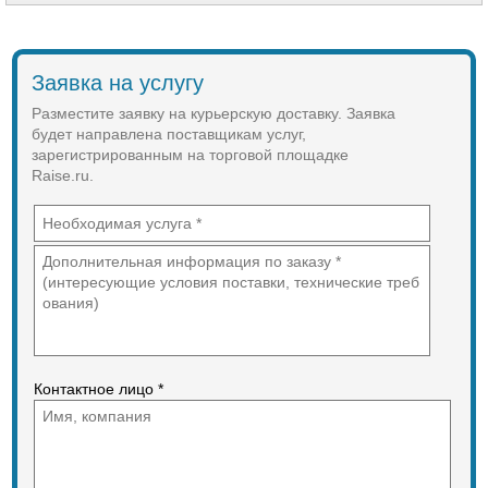
следующие конкурентные
преимущества:
Основные маршруты
"Пермь⇄Чайковский⇄Ижевск",
Заявка на услугу
"Пермь⇄Чайковский⇄Нефтекамск",
"Ижевск⇄Чайковский⇄Нефтекамск";
Разместите заявку на курьерскую доставку. Заявка
Срок доставки грузов по указанным
будет направлена поставщикам услуг,
маршрутам всего за 1 сутки.
зарегистрированным на торговой площадке
Raise.ru.
Контактное лицо *