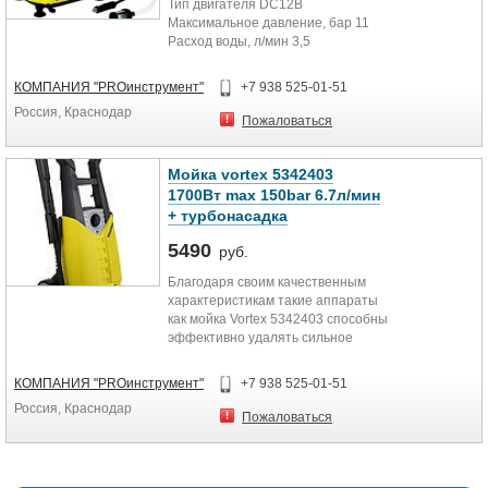
Тип двигателя DC12В
Максимальное давление, бар 11
Расход воды, л/мин 3,5
Длина шнура, м 3,5
Длина шланга, м 7
КОМПАНИЯ "PROинструмент"
+7 938 525-01-51
Вес, кг 2,94
Россия, Краснодар
Пожаловаться
Мойка vortex 5342403
1700Вт max 150bar 6.7л/мин
+ турбонасадка
5490
руб.
Благодаря своим качественным
характеристикам такие аппараты
как мойка Vortex 5342403 способны
эффективно удалять сильное
загрязнение с пластмассовых,
металлических и неровных
КОМПАНИЯ "PROинструмент"
+7 938 525-01-51
каменных поверхностей. В
Россия, Краснодар
комплект поставки входит
Пожаловаться
турбонасадка и бачок
пенообразователя.