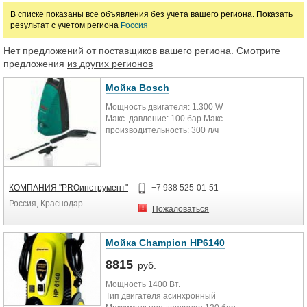
В списке показаны все объявления без учета вашего региона. Показать
результат с учетом региона
Россия
Марка
Нет предложений от поставщиков вашего региона. Смотрите
предложения
из других регионов
Мойка Bosch
Мощность двигателя: 1.300 W
Макс. давление: 100 бар Макс.
производительность: 300 л/ч
КОМПАНИЯ "PROинструмент"
+7 938 525-01-51
Россия, Краснодар
Пожаловаться
Мойка Champion HP6140
8815
руб.
Мощность 1400 Вт.
Тип двигателя асинхронный