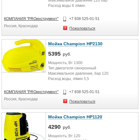
Максимальное давление 120 бар
Расход воды 6 л/мин.
Длина шнура 5 м.
Длина шланга 5 м.
КОМПАНИЯ "PROинструмент"
+7 938 525-01-51
Вес 11.76 кг.
Россия, Краснодар
Пожаловаться
Мойка Champion HP2130
5395
руб.
Мощность, Вт 1300
Тип двигателя синхронный
Максимальное давление, бар 120
Расход воды, л/мин 5,5
Длина шнура, м 5
Длина шланга, м 5
КОМПАНИЯ "PROинструмент"
+7 938 525-01-51
Вес, кг 4,34
Россия, Краснодар
Пожаловаться
Мойка Champion HP1120
4290
руб.
Мощность, Вт 120