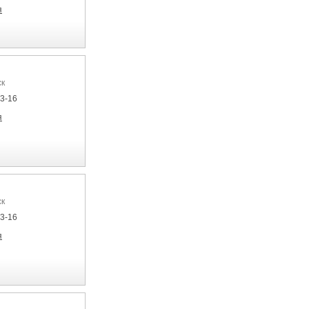
я
ск
33-16
я
ск
33-16
я