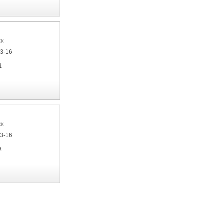
ск
33-16
я
ск
33-16
я