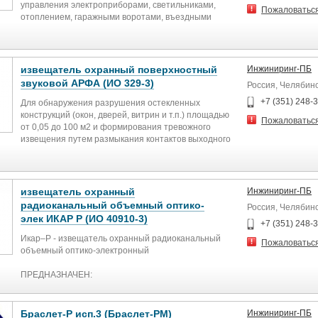
Размер 482х44х144 мм
Количество размыкающих контактов 1
управления электроприборами, светильниками,
Пожаловатьс
Температура работы 0°C...+50°C
Количество переключающих контактов
отоплением, гаражными воротами, въездными
Функция переключения с фиксацией Нет
воротами и т. д
С возвратной пружиной Да
Технические характеристики:
С передним, фронтальным кольцом Да
Параметр
Материал переднего кольца Металл
Значение
извещатель охранный поверхностный
Инжиниринг-ПБ
Напряжение питания ~230 В
звуковой АРФА (ИО 329-3)
Россия, Челябин
Мощность
7 ВА
+7 (351) 248-
Для обнаружения разрушения остекленных
Допуск напряжения питания
конструкций (окон, дверей, витрин и т.п.) площадью
Пожаловатьс
10%; −25%
от 0,05 до 100 м2 и формирования тревожного
Номинальный ток
извещения путем размыкания контактов выходного
16 А
реле.
Контакты
1 переключающий
Рабочая частота
Регулировка чувствительности *Нет
извещатель охранный
Инжиниринг-ПБ
868 МГц
Температурный режим работы -20°C...+50°C
радиоканальный объемный оптико-
Россия, Челябин
Рабочая дистанция
Максимальная рабочая дальностьобнаружения 6 м
элек ИКАР Р (ИО 40910-3)
70…100 м
Тип Проводные
+7 (351) 248-
Дистанция в свободном пространстве
Разновидность Звуковые (акустические)
Икар–Р - извещатель охранный радиоканальный
Пожаловатьс
До 160 м
Тип контактов НЗ
объемный оптико-электронный
Рабочая температура −15…50°C
Размеры 92х58х24 мм
Индикация состояния
Весне более 0,1 кг
ПРЕДНАЗНАЧЕН:
Красный LED-индикатор
Для обнаружения проникновения в охраняемое
Крепление
пространство помещения и передачи тревожного
DIN-рейка EN 60715
извещения на приёмно-контрольные устройства
Браслет-Р исп.3 (Браслет-РМ)
Инжиниринг-ПБ