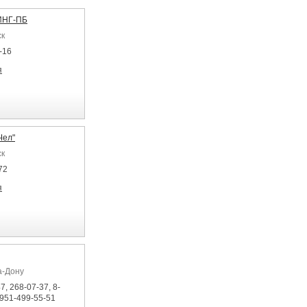
НГ-ПБ
ск
-16
я
Чел"
ск
72
я
а-Дону
7, 268-07-37, 8-
-951-499-55-51