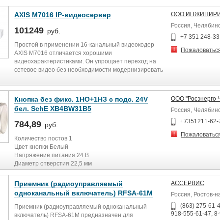
AXIS M7016 IP-видеосервер
ООО ИНЖИНИРИ
Россия, Челябин
101249
руб.
+7 351 248-33
Простой в применении 16-канальный видеокодер
Пожаловатьс
AXIS M7016 отличается хорошими
видеохарактеристиками. Он упрощает переход на
сетевое видео без необходимости модернизировать
действующие камеры. Идеально подходит для
масштабных систем аналогового видеонаблюдения,
особенно там, где уже имеется сетевая
Кнопка без фикс. 1НO+1НЗ с подс. 24V
ООО "Росэнерго-
инфраструктура на базе IP-протокола.
бел. SchE XB4BW31B5
Россия, Челябин
Электропитание подается по сети Ethernet через тот
же кабель, который служит для передачи данных, что
+7351211-62-
784,89
руб.
упрощает монтаж. Параметры электропитания
Пожаловатьс
указаны на упаковке.
Количество постов 1
Цвет кнопки Белый
Напряжение питания 24 В
Диаметр отверстия 22,5 мм
Видеовход 16
Конструкции кнопки Плоский
Количество каналов видео 16
Конструкция линзы Круглое
Приемник (радиоуправляемый
АССЕРВИС
Разрешение в максимальном качестве 720p при 25 к/
С подсветкой Да
одноканальный включатель) RFSA-61M
Россия, Ростов-н
с
Степень защиты IP IP66
Тип компрессии видео H.264 / MJPEG
Высота наружной части
(863) 275-61-4
Приемник (радиоуправляемый одноканальный
Вес 1,85 кг
Количество замыкающих контактов 1
918-555-61-47, 8
включатель) RFSA-61M предназначен для