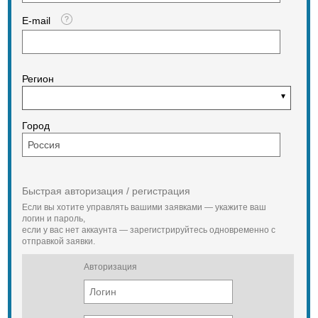
применение новых
технологических и
E-mail
конструкционных решений,
позволили получить более легкое и
надежное оборудование с
увеличенным сроком эксплуатации.
При проектировании было уделено
Регион
особое внимание схемам
размещения наиболее
распространенных длин
лесоматериалов с учетом
Город
оптимального соотношения
погрузочной длины платформы и
её грузоподъёмности.
Использование максимально
возможной погрузочной длины
Быстрая авторизация / регистрация
достигнуто за счет выноса
Если вы хотите управлять вашими заявками — укажите ваш
торцевых щитов за кузов
логин и пароль,
платформы, что не противоречит
если у вас нет аккаунта — зарегистрируйтесь одновременно с
требованиям безопасности и
отправкой заявки.
позволяет не удлинять и не
увеличивать массу тары
Авторизация
платформы. Для визуального
определения объёма загрузки
вагона впервые применена
цветовая шкала высоты погрузки.
Для визуального определения