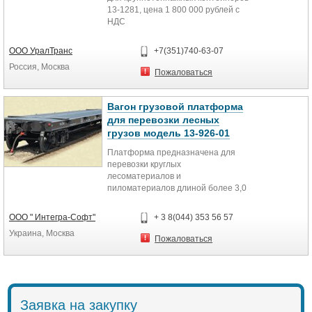
13-1281, цена 1 800 000 рублей с
НДС
ООО УралТранс
+7(351)740-63-07
Россия, Москва
Пожаловаться
Вагон грузовой платформа
для перевозки лесных
грузов модель 13-926-01
Платформа предназначена для
перевозки круглых
лесоматериалов и
пиломатериалов длиной более 3,0
м с курсированием по железным
дорогам СНГ, Литвы, Латвии,
ООО " Интегра-Софт"
+ 3 8(044) 353 56 57
Эстонии и Финляндии.
Украина, Москва
Для обеспечения перевозки пило-
Пожаловаться
и лесоматериалов платформа
оборудована десятью
металлическими рамами и двумя
торцевыми стенами. Каждая рама
состоит из двух стоек и основания.
Заявка на закупку
Каждая торцевая стена состоит из