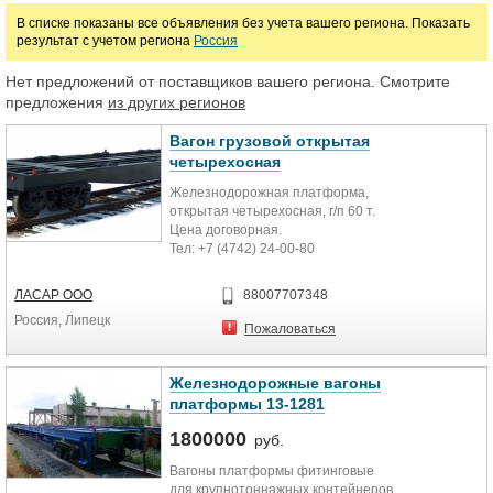
В списке показаны все объявления без учета вашего региона. Показать
результат с учетом региона
Россия
Нет предложений от поставщиков вашего региона. Смотрите
предложения
из других регионов
Вагон грузовой открытая
четырехосная
Железнодорожная платформа,
открытая четырехосная, г/п 60 т.
Цена договорная.
Тел: +7 (4742) 24-00-80
ЛАСАР ООО
88007707348
Россия, Липецк
Пожаловаться
Железнодорожные вагоны
платформы 13-1281
1800000
руб.
Вагоны платформы фитинговые
для крупнотоннажных контейнеров