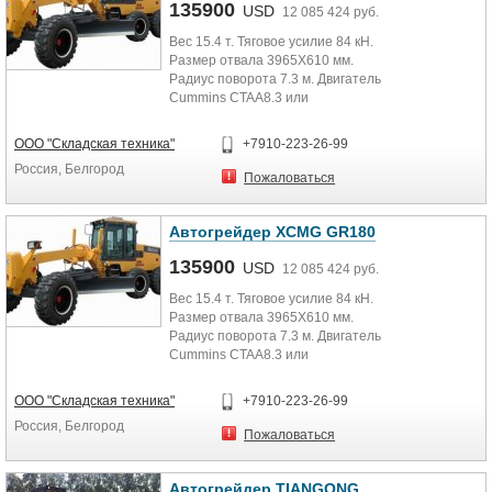
135900
оборудование в наличии! Техника
USD
12 085 424 руб.
находится на складе в г.
Вес 15.4 т. Тяговое усилие 84 кН.
Челябинске и в г. Москве.
Размер отвала 3965Х610 мм.
Радиус поворота 7.3 м. Двигатель
Cummins CTAA8.3 или
SC8D190G2B1. Мощность 138/140.
Опции: кондиционер,
ООО "Складская техника"
+7910-223-26-99
ультразвуковая или лазерная
Россия, Белгород
система автоматического
Пожаловаться
нивелирования Topcom или MOBA,
передний отвал, рыхлитель,
кирковщик, система GPS Vickers.
Автогрейдер XCMG GR180
135900
USD
12 085 424 руб.
Вес 15.4 т. Тяговое усилие 84 кН.
Размер отвала 3965Х610 мм.
Радиус поворота 7.3 м. Двигатель
Cummins CTAA8.3 или
SC8D190G2B1. Мощность 138/140.
Опции: кондиционер,
ООО "Складская техника"
+7910-223-26-99
ультразвуковая или лазерная
Россия, Белгород
система автоматического
Пожаловаться
нивелирования Topcom или MOBA,
передний отвал, рыхлитель,
кирковщик, система GPS Vickers.
Автогрейдер TIANGONG