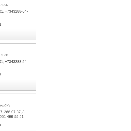
альск
01, +7343288-54-
я
альск
01, +7343288-54-
я
а-Дону
7, 268-07-37, 8-
-951-499-55-51
я