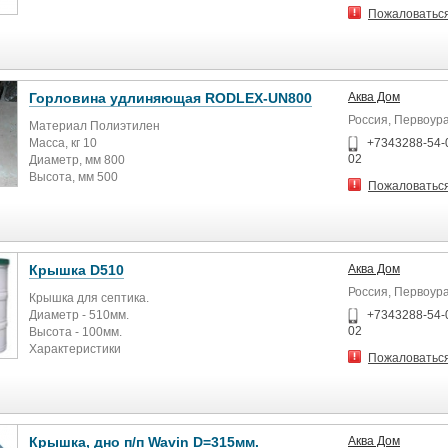
Пожаловатьс
Горловина удлиняющая RODLEX-UN800
Аква Дом
Россия, Первоур
Материал Полиэтилен
Масса, кг 10
+7343288-54-
02
Диаметр, мм 800
Высота, мм 500
Пожаловатьс
Диаметр горловины, мм 750
Технологические отверстия Посадочные места, 4 шт
Крышка D510
Аква Дом
Россия, Первоур
Крышка для септика.
Диаметр - 510мм.
+7343288-54-
02
Высота - 100мм.
Характеристики
Пожаловатьс
Основные
Производитель Тритон Пластик
Страна производитель Россия
Гарантийный срок 36 (мес)
Крышка, дно п/п Wavin D=315мм.
Аква Дом