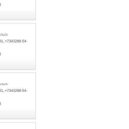
я
альск
01, +7343288-54-
я
альск
01, +7343288-54-
я