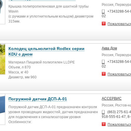
Россия, Первоур
Крышка полипропиленовая для шахтной трубы
Wavin
+7343288-54-
02
(с ручками и уплотнительным кольцом) диаметром
315мм.
Пожаловатьс
Колодец цельнолитой Rodlex серии
Аква Дом
KDU с дном
Россия, Первоур
+7343288-54-
Материал Пищевой полиэтилен LLDPE
02
Объем, л 870
Масса, кг 40
Пожаловатьс
Диаметр, мм 960
Высота, мм 1500
Тип расположения 1
Диаметр горловины, мм 800
Технологические отверстия Универсальные
Погружной датчик ДСП-А-01
АССЕРВИС
посадочные площадки для ввода и вывода труб, 8 шт.
Россия, Ростов-н
Пластиковый колодец дренажный, смотровой
Погружной датчик ДСП-А-01 предназначен контроля
РОДЛЕКС™ серии КДУ специальной конструкции для
уровня проводящих жидкостей, датчик предназначен
(863) 275-61-4
918-555-61-47, 8
реконструкции и строительства наружных
для подключения к сигнализаторам уровня
инженерных сетей.
Особенности:
Пожаловатьс
Цельнолитой, бесшовный пластиковый приемный
Датчик опускается на проводе на нужную глубину