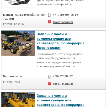
транспортировки и складирования
заостренным основанием рабочего
круглых лесоматериалов,
участка. Именно по этому их часто
технологической щепы, досок и
называют крюками для подъема
балансовой древесины в
бревен за торцы. Их так же
Магазин сельскохозяйственной
+7 (919) 696-16-16
автомобили, полувагоны и в
называют захватами для леса.
техники
штабеля, а так же для
Фиксация груза на захватах
Пожаловаться
Россия, Казань
строительно-дорожных работ.
происходит за счет погружения
заостренного основания крюка в
древесину на торце бревна.
Запасные части и
комплектующие для
харвестеров, форвардеров
Бревнозахват
Бревнозахват – это специальное
навесное оборудование для
захвата и передвижения бревен
или иных крупных объектов
цилиндрической формы.
Частное лицо
+79272338482
Россия, Уфа
Пожаловаться
Запасные части и
комплектующие для
харвестеров, форвардеров