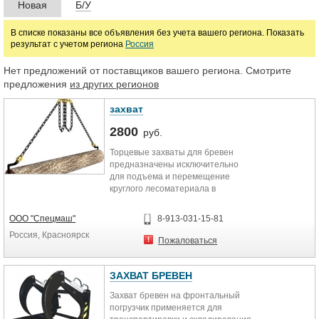
Новая
Б/У
В списке показаны все объявления без учета вашего региона. Показать
результат с учетом региона
Россия
Нет предложений от поставщиков вашего региона. Смотрите
предложения
из других регионов
захват
2800
руб.
Торцевые захваты для бревен
предназначены исключительно
для подъема и перемещение
круглого лесоматериала в
горизонтальном положении, в
процессе заготовки и переработки
ООО "Спецмаш"
8-913-031-15-81
древесины. Зацепление груза
Россия, Красноярск
захватами для бревен
Пожаловаться
осуществляется с торцов, при
помощи пары захватов,
смонтированных на двухветвевом
ЗАХВАТ БРЕВЕН
стропе, а в случае работы с
Захват бревен на фронтальный
длинными бревнами на траверсе.
погрузчик применяется для
Захват представляет собой крюк с