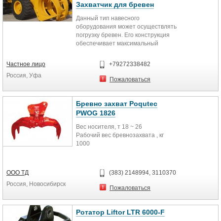
Захватчик для бревен
Данный тип навесного
оборудования может осуществлять
погрузку бревен. Его конструкция
обеспечивает максимальный
обзор, и делает захват идеальным
инструментом для применения в
Частное лицо
+79272338482
широком ряде сортировочных и
Россия, Уфа
погрузочных работ.
Пожаловаться
Бревно захват Poqutec
PWOG 1826
Вес носителя, т 18 ~ 26
Рабочий вес бревнозахвата , кг
1000
Ширина захвата с максимальным
открытием челюстей, мм 1750 мм
ООО ТД
(383) 2148994, 3110370
Ширина захвата с минимальным
Россия, Новосибирск
открытием челюстей, мм 310 мм
Пожаловаться
Высота захвата с открытыми
челюстями, мм 788
Высота захвата с закрытыми
Ротатор Liftor LTR 6000-F
челюстями, мм 1244