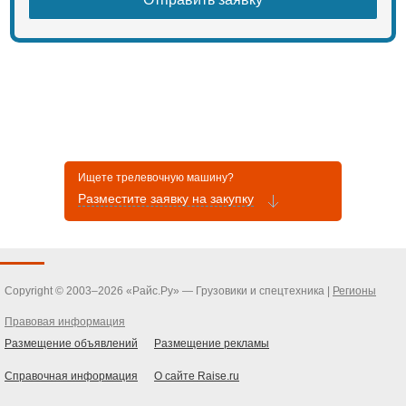
Шаг зубьев, мм
150
Ширина гусеницы, мм
500
Наибольшее из средних удельных
давлений на грунт (без груза), МПа
0,04
Гидросистема технологического
Ищете трелевочную машину?
оборудования
Разместите заявку на закупку
Насос
10 на двигателе
Максимальное давление, МПа
14,0
Copyright © 2003–2026 «Райс.Ру» — Грузовики и спецтехника |
Регионы
Емкость гидробака, л
Правовая информация
120
Размещение объявлений
Размещение рекламы
Электрооборудование
Справочная информация
О сайте Raise.ru
Ток