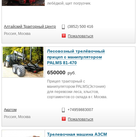
лебёдкой, щит погрузчик.
Алтайский Тракторный Центр
(3852) 500 416
Россия, Москва
Пожаловаться
Лесовозный трелёвочный
прицеп с манипулятором
PALMS 81-470
650000
руб.
Прицеп тракторный с
манипулятором PALMS(Эстония)
для перевозки леса, хлыстов,
сортаментов со склада в г. Москва.
Эксплуатируется с тракторами
МТЗ и другими отечественными
Акатом
+74959883007
тракторами. Уплачены все
Россия, Москва
таможенные пошлины и налоги.
Пожаловаться
Возможна постановка на учёт в
ГАИ.
Технические характеристики:
Трелевочная машина АЗСМ