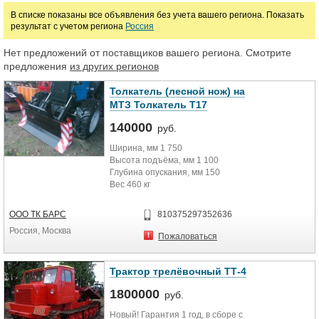
В списке показаны все объявления без учета вашего региона. Показать
результат с учетом региона
Россия
Марка
Нет предложений от поставщиков вашего региона. Смотрите
предложения
из других регионов
Толкатель (лесной нож) на
МТЗ Толкатель Т17
140000
руб.
Ширина, мм 1 750
Высота подъёма, мм 1 100
Глубина опускания, мм 150
Вес 460 кг
Предназначение для
штабелирования сортиментов
ООО ТК БАРС
810375297352636
Россия, Москва
Пожаловаться
Трактор трелёвочный ТТ-4
1800000
руб.
Новый! Гарантия 1 год, в сборе с