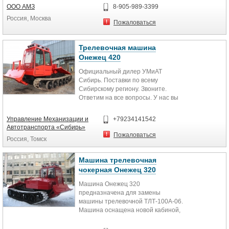
площадку. Кроме того ТТ-4М
ООО АМЗ
8-905-989-3399
разработан для окучивания
Россия, Москва
деревьев и хлыстов со штабельной
Пожаловаться
высотой в пределах 1 метра.
Благодаря применению
технологии полупогруженного
Трелевочная машина
состояния, а также широкого
Онежец 420
перечня навесного и прицепного
Официальный дилер УМиАТ
оборудования для лесозаготовки
Сибирь. Поставки по всему
трактор ТТ-4М показывает
Сибирскому региону. Звоните.
отличные производственные
Ответим на все вопросы. У нас вы
результаты.
можете пройти техническое
обслуживание своей техники. При
Управление Механизации и
+79234141542
покупке сцепки- скидки!!!
Автотранспорта «Сибирь»
Машина Онежец 420 –
Пожаловаться
Россия, Томск
универсальная лесная машина,
предназначенная для трелевки
деревьев, хлыстов и сортиментов.
Машина трелевочная
чокерная Онежец 320
Оборудована лебедкой и
Машина Онежец 320
специальным устройством для
предназначена для замены
формирования воза, погрузки его
машины трелевочной ТЛТ-100А-06.
на щит трактора, транспортировки
Машина оснащена новой кабиной,
и разгрузки. При помощи
усиленной рамой, ходовой
толкателя выполняет работы по
системой повышенной
подготовке волоков, погрузочных