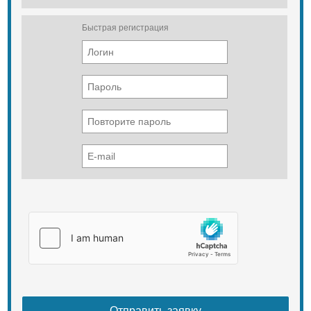
Механизмы поворота
Быстрая регистрация
Многодисковые, сухого трения,
постоянно замкнутые
Рабочий тормоз
Два ленточных тормоза сухого
трения на барабанах механизмов
поворота
Стояночный тормоз
Механический, воздействующий на
рабочие тормоза.
Бортовые передачи
Двухступенчатые редукторы с
планетарными конечными
передачами
Ходовая система
Ведущие колеса
Со съемными зубчатыми венцами
Число зубьев
15