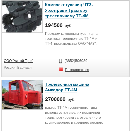
Комплект гусениц ЧТЗ-
Уралтрак к Трактору
трелевочному ТТ-4М
194500
руб.
Продаем комплекты гусениц на
трактора трелевочные ТТ-4М и
ТТ-4, производства ОАО "ЧАЗ".
ООО "Алтай Трак"
(3852)506089
Россия, Барнаул
Пожаловаться
Трелевочная машина
Амкодор ТТ-4М
2700000
руб.
рактор ТТ-4М гусеничного типа
используется в целях первичной
транспортировки заготовленного
крупномерного и среднего лесного
сортимента на погрузочную