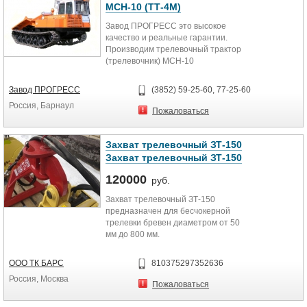
- грузоподъёмность прицепа от 8
МСН-10 (ТТ-4М)
000 кг до 14 000 кг;
Завод ПРОГРЕСС это высокое
- объём загрузки от 6,12 м2 до 12,5
качество и реальные гарантии.
м2;
Производим трелевочный трактор
- поворот дышла прицепа с
(трелевочник) МСН-10
усилителем;
(усовершенствованный аналог
- грузоподъёмность манипулятора
ТТ-4М). Модификации: МСН-10-04
от 580 кг до 1150 кг;
Завод ПРОГРЕСС
(3852) 59-25-60, 77-25-60
с усиленным передним
- длина вылета стрелы
Россия, Барнаул
толкателем, МСН-10-07
манипулятора от 5 до 9 метров;
Пожаловаться
оборудован полноценным
- захват от 0,17м2.
гидравлическим бульдозерным
отвалом для разработки грунтов I-
Захват трелевочный ЗТ-150
IV категорий. Выбирай качество.
Захват трелевочный ЗТ-150
Звоните нам по телефонам (3852)
59-25-60, 77-25-60, 8-903-995-0233.
120000
руб.
Доставка по России.
Захват трелевочный ЗТ-150
предназначен для бесчокерной
трелевки бревен диаметром от 50
мм до 800 мм.
ООО ТК БАРС
810375297352636
Россия, Москва
Пожаловаться