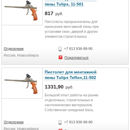
и многое другое. Товары снабжены
пены Tulips, 11-501
всей необходимой документацией.
Вы можете заказать доставку
817
руб.
заказа до объекта. Уровень цен
Пистолеты предназначены для
приятно удивит любого заказчика.
нанесения монтажной пены при
Звоните прямо сейчас.
установке окон, дверей и других
элементов строительных
конструкций. Для работы с
монтажной пеной в баллонах,
Отделочник
+7 913 936-99-90
имеющих резьбовой соединитель
Россия, Новосибирск
Многократно увеличенный выход
Пожаловаться
пены
Пистолет для монтажной
пены Tulips Teflon,11-502
1331,90
руб.
Большой опыт работы на рынке
отделочных, строительных и
сантехнических материалов.
Собственная складская база,
отлаженные контакты с
поставщиками. Собственный
Отделочник
+7 913 936-99-90
автопарк. Доставка по
Россия, Новосибирск
Новосибирску и близлежащим