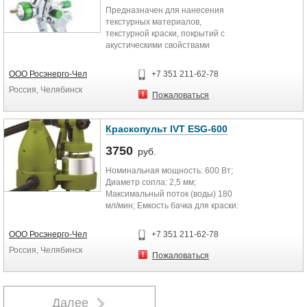
Предназначен для нанесения
текстурных материалов,
текстурной краски, покрытий с
акустическими свойствами
ООО Росэнерго-Чел
+7 351 211-62-78
Россия, Челябинск
Пожаловаться
Краскопульт IVT ESG-600
3750
руб.
Номинальная мощность: 600 Вт;
Диаметр сопла: 2,5 мм;
Максимальный поток (воды) 180
мл/мин; Емкость бачка для краски:
0,8 л; Вес: 1,9 кг. В комплектации:
ремень, гибкий воздушный шланг,
ООО Росэнерго-Чел
+7 351 211-62-78
колпачок для измерения вязкости.
Россия, Челябинск
Пожаловаться
Далее