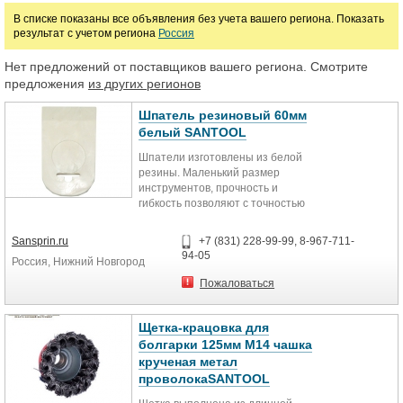
В списке показаны все объявления без учета вашего региона. Показать
результат с учетом региона
Россия
Цена
Нет предложений от поставщиков вашего региона. Смотрите
предложения
из других регионов
руб.
Шпатель резиновый 60мм
белый SANTOOL
Марка
Шпатели изготовлены из белой
резины. Маленький размер
инструментов, прочность и
гибкость позволяют с точностью
наносить материал. Применяются
для проведения финишных работ
Sansprin.ru
+7 (831) 228-99-99, 8-967-711-
по нанесению шпаклевочного слоя
94-05
Россия, Нижний Новгород
на поверхности, затирки
межплиточных швов.
Пожаловаться
Щетка-крацовка для
болгарки 125мм М14 чашка
крученая метал
проволокаSANTOOL