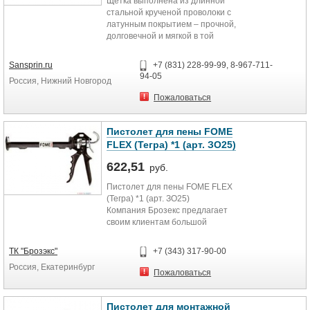
Щетка выполнена из длинной
стальной крученой проволоки с
латунным покрытием – прочной,
долговечной и мягкой в той
степени, которая необходима,
чтобы снять с металла слой
Sansprin.ru
+7 (831) 228-99-99, 8-967-711-
ржавчины и при этом не
94-05
Россия, Нижний Новгород
поцарапать саму металлическую
основу. Щетку можно надевать на
Пожаловаться
УШМ – вращаясь, она круговыми
движениями быстро приведет
металлическую поверхность в
Пистолет для пены FOME
первоначальный блестящий вид.
FLEX (Тегра) *1 (арт. ЗО25)
Это поможет вам сэкономить
622,51
время и силы на зачистке большой
руб.
площади.
Пистолет для пены FOME FLEX
(Тегра) *1 (арт. ЗО25)
Компания Брозекс предлагает
своим клиентам большой
ассортимент строительных и
хозяйственных товаров: -
ТК "Брозэкс"
+7 (343) 317-90-00
строительные смести, -
Россия, Екатеринбург
отделочные материалы; -
Пожаловаться
погонажные изделия; - листовые
материалы; - бытовая химия; -
посуда, - мелкая кухонная техника
Пистолет для монтажной