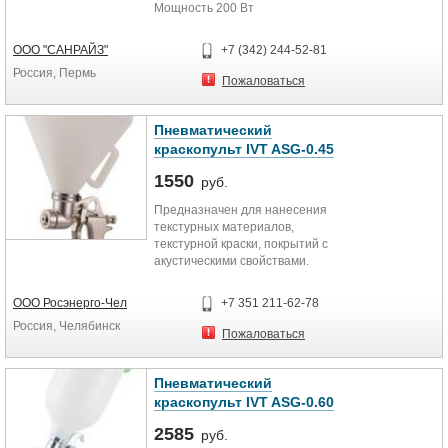
Мощность 200 Вт
Производительность 20 г/мин
Длина клеевого стержня 200 мм
ООО "САНРАЙЗ"
+7 (342) 244-52-81
Диаметр стержня 11 мм
Россия, Пермь
Электронная регулировка
Пожаловаться
температуры есть
Защита от капель есть
Габариты в упаковке 250х50х170
Пневматический
мм
краскопульт IVT ASG-0.45
Вес 0.35 кг
Вес брутто 0.46 кг
1550
руб.
Предназначен для нанесения
текстурных материалов,
текстурной краски, покрытий с
акустическими свойствами.
ООО Росэнерго-Чел
+7 351 211-62-78
Россия, Челябинск
Пожаловаться
Пневматический
краскопульт IVT ASG-0.60
2585
руб.