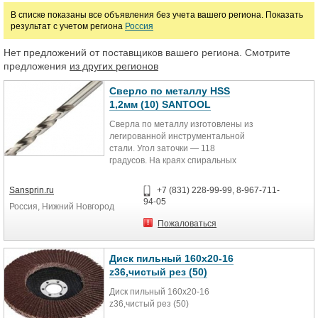
Цена
В списке показаны все объявления без учета вашего региона. Показать
результат с учетом региона
Россия
руб.
Нет предложений от поставщиков вашего региона. Смотрите
предложения
из других регионов
Сверло по металлу HSS
1,2мм (10) SANTOOL
Сверла по металлу изготовлены из
легированной инструментальной
стали. Угол заточки — 118
градусов. На краях спиральных
канавок сверла имеются две узкие
цилиндрические ленточки. Сверла
Sansprin.ru
+7 (831) 228-99-99, 8-967-711-
имеют так называемую обратную
94-05
Россия, Нижний Новгород
конусность: диаметр их
калибрующей части уменьшается
Пожаловаться
от режущей части по направлению
к хвостовику. Предназначены для
сверления отверстий в металле.
Диск пильный 160х20-16
z36,чистый рез (50)
Диск пильный 160х20-16
z36,чистый рез (50)