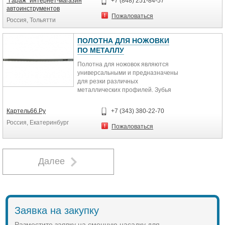
"Гараж" интернет-магазин
+7 (848) 251-84-57
автоинструментов
Пожаловаться
Россия, Тольятти
ПОЛОТНА ДЛЯ НОЖОВКИ
ПО МЕТАЛЛУ
Полотна для ножовок являются
универсальными и предназначены
для резки различных
металлических профилей. Зубья
полотен закалены. Количество
зубьев на дюйм – 24. В комплект
Картель66.Ру
+7 (343) 380-22-70
входят 10 шт.
Россия, Екатеринбург
Пожаловаться
Далее
Заявка на закупку
Разместите заявку на сменную насадку для