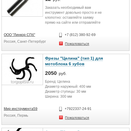
Заказать необходимый вам
инструмент довольно просто и не
хлопотно: оставляйте заявку
прямо на сайте или отправляйте
на почту order@linkormet.ru. Формы
оплаты и способы доставки
ООО "Линкор СПб"
+7 (812) 380-92-69
максимально выгодны и удобны
Россия, Санкт-Петербург
для вас, а цена всегда
Пожаловаться
удерживается на приемлемом и
доступном уровне. Кроме того, в
случае оптовых закупок может
Фрезы "Целина" (тип 1) для
быть предложена скидочная
мотоблока 6 зубов
система. Кроме того, мы
гарантируем безупречное качество
2050
руб.
всех товаров, а также их
Бренд: Целина
соответствие всем требованиям и
Диаметр наружный: 400 мм
нормам.
Диаметр ступицы: 30 мм
Ширина: 300 мм
Комментарии: Подходит к
мотоблоку: Целина, Каскад, Кадви
Мир инструмента59
+7922337-24-91
НМБ-1М1, Нева МБ-2
Россия, Пермь
Пожаловаться