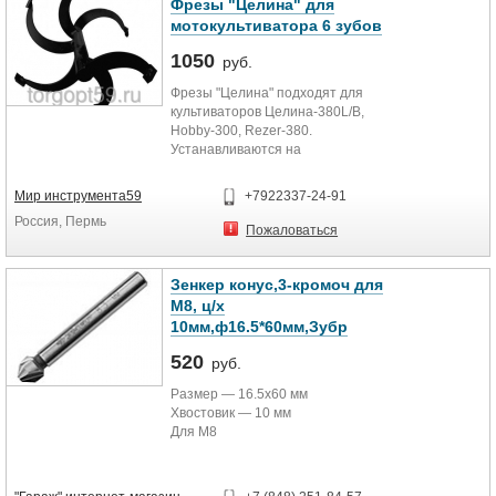
Фрезы "Целина" для
мотокультиватора 6 зубов
1050
руб.
Фрезы "Целина" подходят для
культиваторов Целина-380L/B,
Hobby-300, Rezer-380.
Устанавливаются на
культиваторы для расширения
рабочей зоны агрегата, тем самым
Мир инструмента59
+7922337-24-91
позволяют сэкономить время на
Россия, Пермь
обработку грунта. Наиболее
Пожаловаться
полезны, когда требуется вспахать
и подготовить под посадку
большие участки. Предназначены
Зенкер конус,3-кромоч для
для рыхления почвы с
М8, ц/х
измельчением сорняков и
10мм,ф16.5*60мм,Зубр
равномерным перемешиванием
почвы при внесении минеральных
520
руб.
удобрений. Фрезы монтируются на
выходной вал редуктора.
Размер ― 16.5х60 мм
Изготовлены из качественного
Хвостовик ― 10 мм
материала, имеют длительный
Для М8
период эксплуатации.