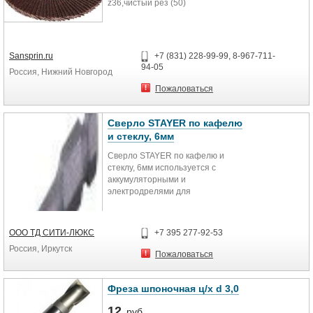
z36,чистый рез (50)
Sansprin.ru
+7 (831) 228-99-99, 8-967-711-
94-05
Россия, Нижний Новгород
Пожаловаться
Сверло STAYER по кафелю
и стеклу, 6мм
Сверло STAYER по кафелю и
стеклу, 6мм используется с
аккумуляторными и
электродрелями для
просверливания отверстий в
заготовках из стекла, кафеля,
фарфора и керамики.
OOO ТД СИТИ-ЛЮКС
+7 395 277-92-53
Россия, Иркутск
Пожаловаться
Фреза шпоночная ц/х d 3,0
12
руб.